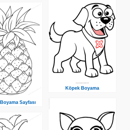
Köpek Boyama
Boyama Sayfası