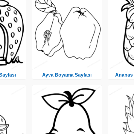
Sayfası
Ayva Boyama Sayfası
Ananas 