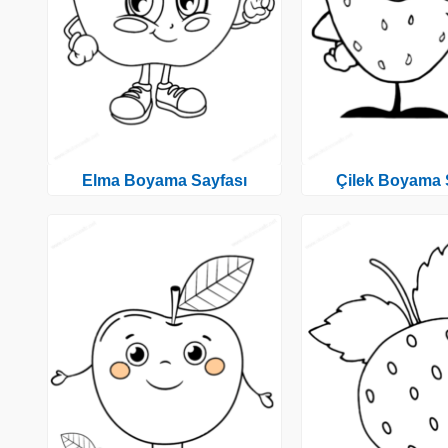
Elma Boyama Sayfası
Çilek Boyama 