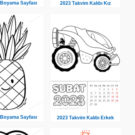
Boyama Sayfası
2023 Takvim Kalıbı Kız
Boyama Sayfası
2023 Takvim Kalıbı Erkek