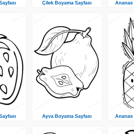
Sayfası
Çilek Boyama Sayfası
Ananas 
Sayfası
Ayva Boyama Sayfası
Ananas 