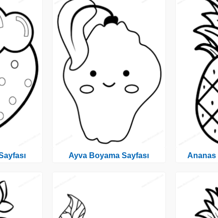
Sayfası
Ayva Boyama Sayfası
Ananas 