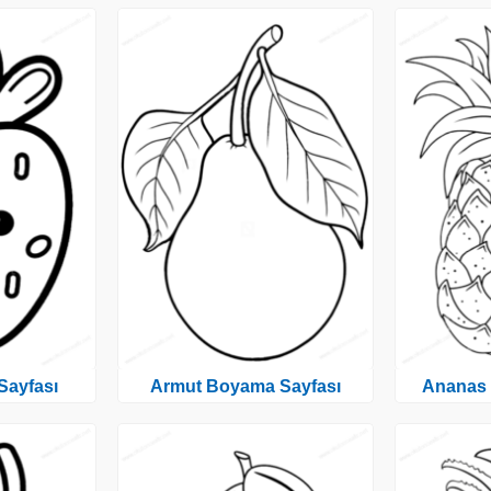
Sayfası
Armut Boyama Sayfası
Ananas 