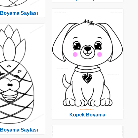
Boyama Sayfası
Köpek Boyama
Boyama Sayfası