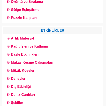
🍪
Örüntü ve Sıralama
🍪
Gölge Eşleştirme
🍪
Puzzle Kalıpları
ETKİNLİKLER
🍪
Artık Materyal
🍪
Kağıt İşleri ve Katlama
🍪
Baskı Etkinlikleri
🍪
Makas Kesme Çalışmaları
🍪
Müzik Köşeleri
🍪
Deneyler
🍪
Diş Etkinliği
🍪
Deniz Canlıları
🍪
Şekiller