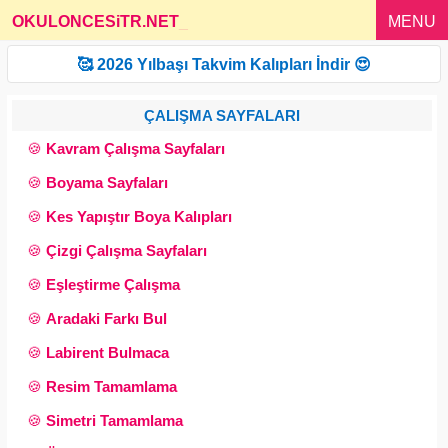
OKULONCESiTR.NET
_
MENU
🥰 2026 Yılbaşı Takvim Kalıpları İndir 😍
ÇALIŞMA SAYFALARI
🍪
Kavram Çalışma Sayfaları
🍪
Boyama Sayfaları
🍪
Kes Yapıştır Boya Kalıpları
🍪
Çizgi Çalışma Sayfaları
🍪
Eşleştirme Çalışma
🍪
Aradaki Farkı Bul
🍪
Labirent Bulmaca
🍪
Resim Tamamlama
🍪
Simetri Tamamlama