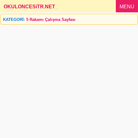
OKULONCESiTR.NET
_
MENU
KATEGORİ:
5 Rakamı Çalışma Sayfası