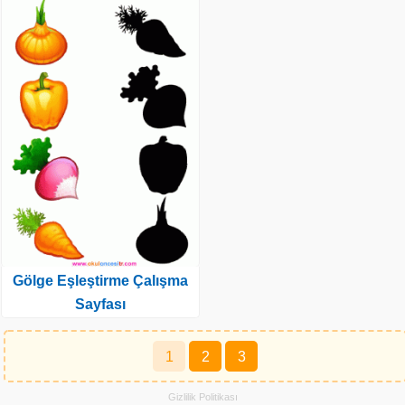
Gölge Eşleştirme Çalışma
Sayfası
Yazı
1
2
3
sayfalaması
Gizlilik Politikası