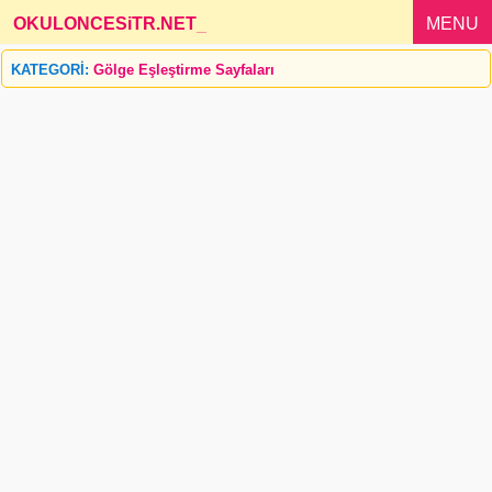
OKULONCESiTR.NET
_
MENU
KATEGORİ:
Gölge Eşleştirme Sayfaları