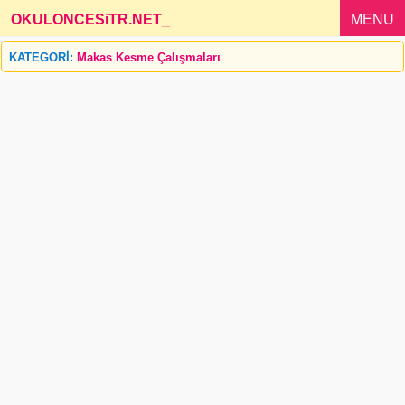
OKULONCESiTR.NET
_
MENU
KATEGORİ:
Makas Kesme Çalışmaları