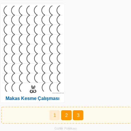
Makas Kesme Çalışması
Yazı
1
2
3
sayfalaması
Gizlilik Politikası