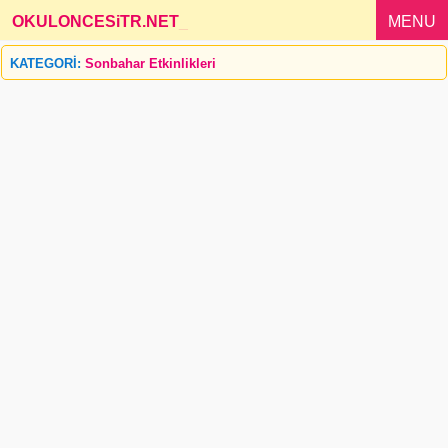
OKULONCESiTR.NET
_
MENU
KATEGORİ:
Sonbahar Etkinlikleri