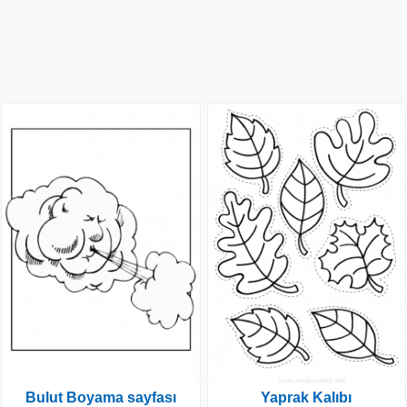
Bulut Boyama sayfası
Yaprak Kalıbı