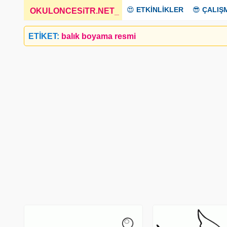
😍
ETKİNLİKLER
😎
ÇALIŞ
OKULONCESiTR.NET
_
ETİKET:
balık boyama resmi