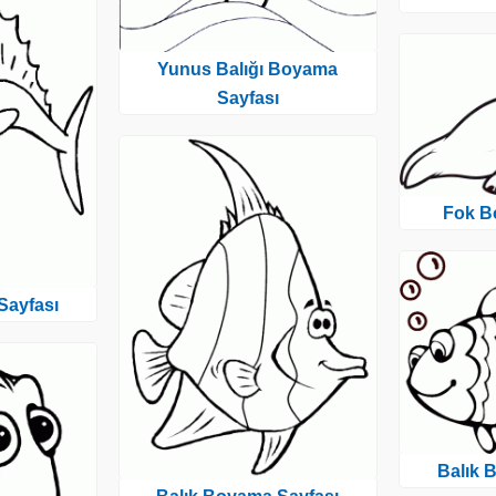
Yunus Balığı Boyama
Sayfası
Fok B
Sayfası
Balık 