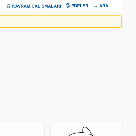
😇
PDFLER
🍳
ARA
😃
KAVRAM ÇALIŞMALARI