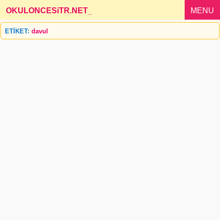
OKULONCESiTR.NET
_
MENU
ETİKET:
davul