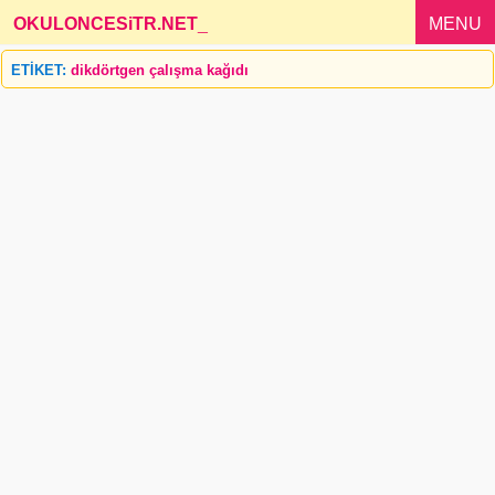
OKULONCESiTR.NET
_
MENU
ETİKET:
dikdörtgen çalışma kağıdı