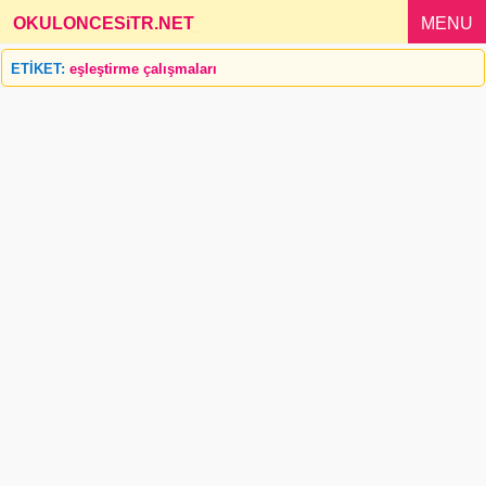
OKULONCESiTR.NET
_
MENU
ETİKET:
eşleştirme çalışmaları