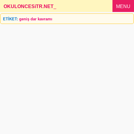
OKULONCESiTR.NET
_
MENU
ETİKET:
geniş dar kavramı