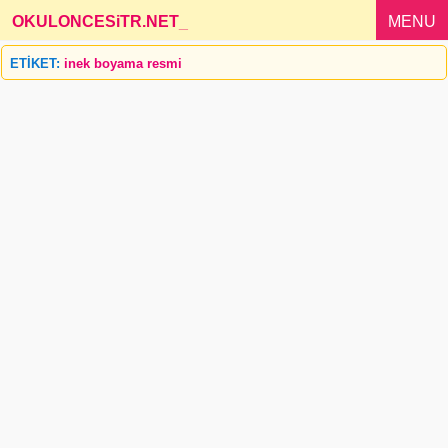
OKULONCESiTR.NET
_
MENU
ETİKET:
inek boyama resmi