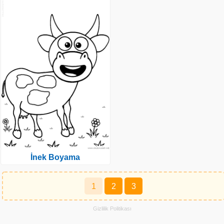
İnek Boyama
Yazı
1
2
3
sayfalaması
Gizlilik Politikası