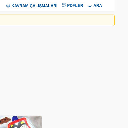
😇
PDFLER
🍳
ARA
😃
KAVRAM ÇALIŞMALARI