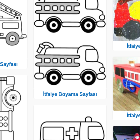
İtfai
 Sayfası
İtfaiye Boyama Sayfası
İtfai