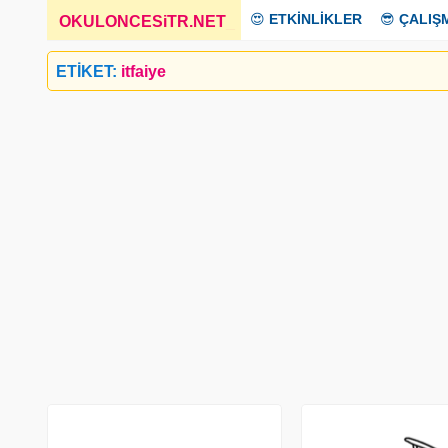
😍
ETKİNLİKLER
😎
ÇALIŞ
OKULONCESiTR.NET
_
ETİKET:
itfaiye