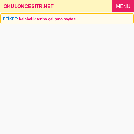
OKULONCESiTR.NET
_
MENU
ETİKET:
kalabalık tenha çalışma sayfası