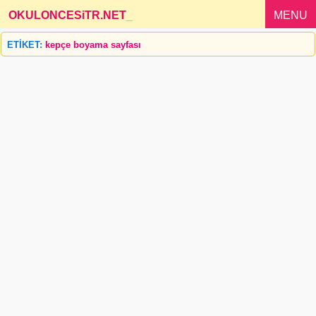
OKULONCESiTR.NET
_
MENU
ETİKET:
kepçe boyama sayfası