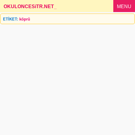
OKULONCESiTR.NET
_
MENU
ETİKET:
köprü