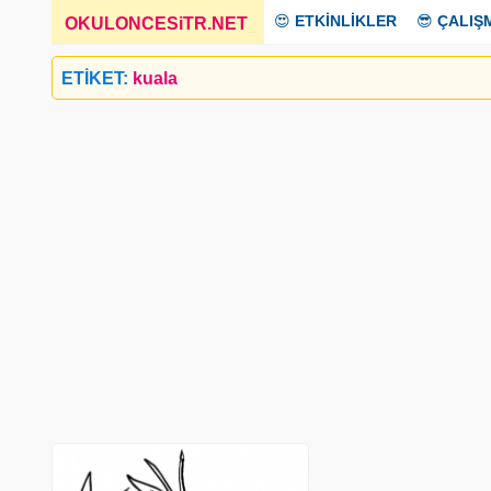
😍
ETKİNLİKLER
😎
ÇALIŞ
OKULONCESiTR.NET
_
ETİKET:
kuala