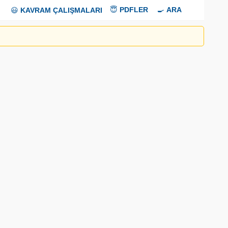
😇
PDFLER
🍳
ARA
😃
KAVRAM ÇALIŞMALARI