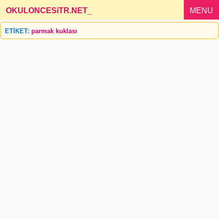
OKULONCESiTR.NET
_
MENU
ETİKET:
parmak kuklası