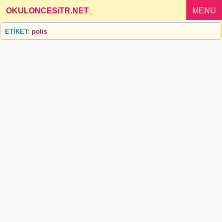
OKULONCESiTR.NET
_
MENU
ETİKET:
polis