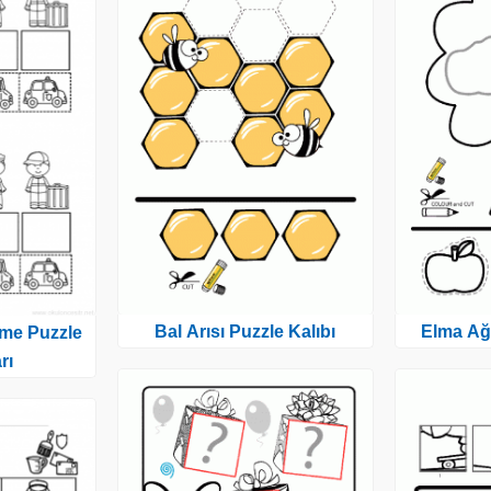
Bal Arısı Puzzle Kalıbı
Elma Ağa
rme Puzzle
rı