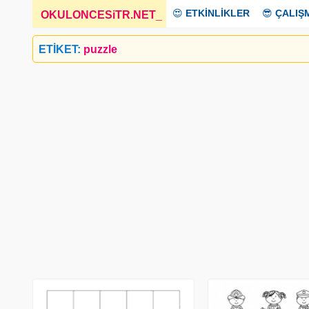
😍
ETKİNLİKLER
😎
ÇALIŞ
OKULONCESiTR.NET
_
ETİKET:
puzzle