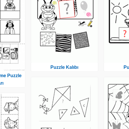
Puzzle Kalıbı
Pu
rme Puzzle
rı