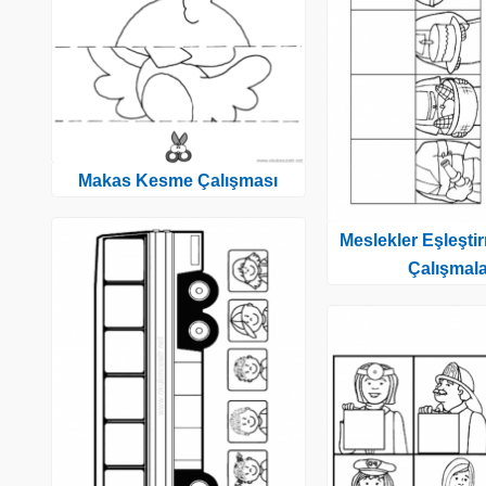
Makas Kesme Çalışması
Meslekler Eşleşti
Çalışmala