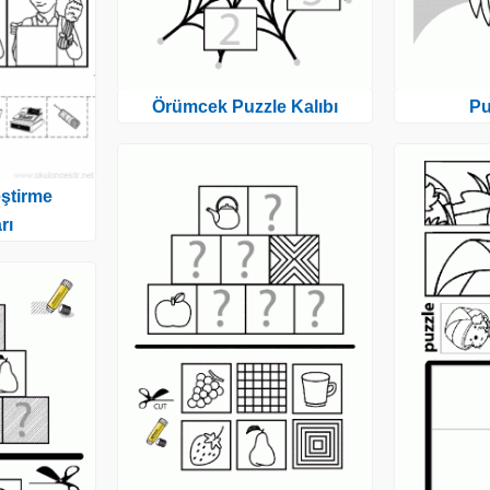
Örümcek Puzzle Kalıbı
Pu
eştirme
rı