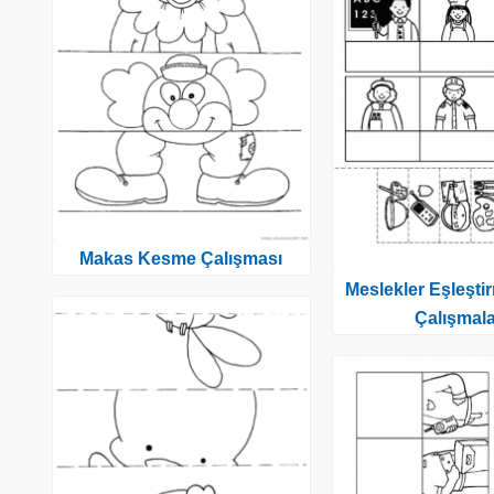
Makas Kesme Çalışması
Meslekler Eşleşti
Çalışmala