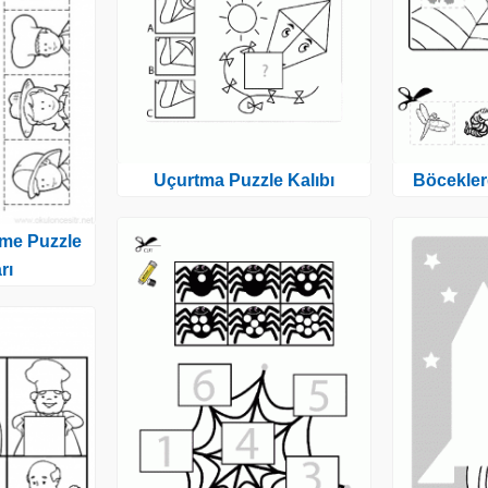
Uçurtma Puzzle Kalıbı
Böcekler
rme Puzzle
rı