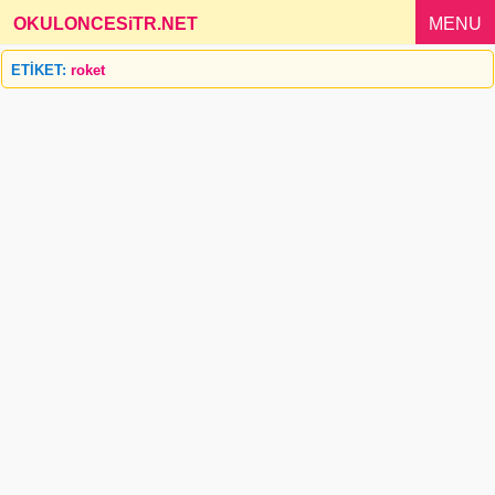
OKULONCESiTR.NET
_
MENU
ETİKET:
roket