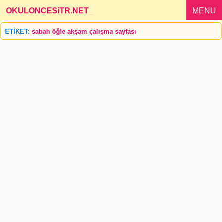
OKULONCESiTR.NET
_
MENU
ETİKET:
sabah öğle akşam çalışma sayfası