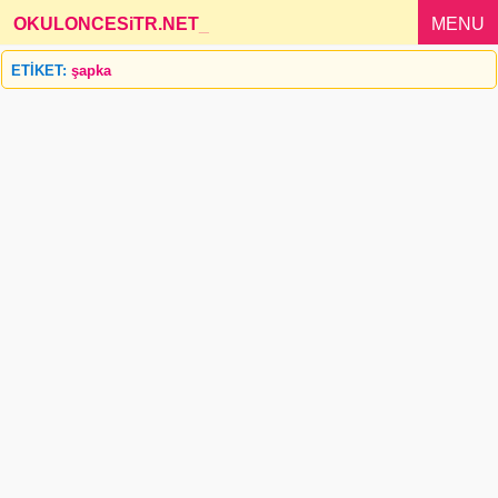
OKULONCESiTR.NET
_
MENU
ETİKET:
şapka