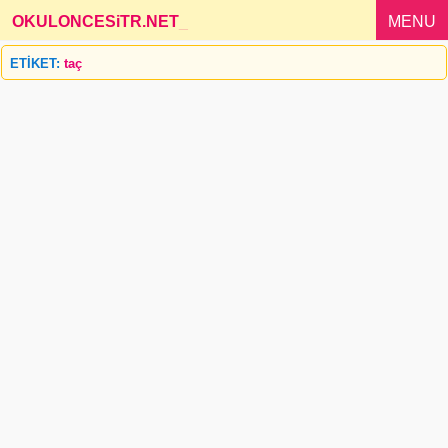
OKULONCESiTR.NET
_
MENU
ETİKET:
taç