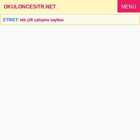
OKULONCESiTR.NET
_
MENU
ETİKET:
tek çift çalışma sayfası