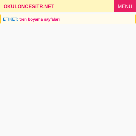
OKULONCESiTR.NET
_
MENU
ETİKET:
tren boyama sayfaları