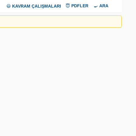
😇
PDFLER
🍳
ARA
😃
KAVRAM ÇALIŞMALARI