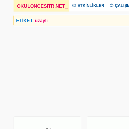
😍
ETKİNLİKLER
😎
ÇALIŞ
OKULONCESiTR.NET
_
ETİKET:
uzaylı