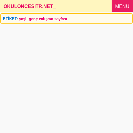
OKULONCESiTR.NET
_
MENU
ETİKET:
yaşlı genç çalışma sayfası