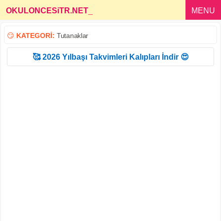
OKULONCESiTR.NET
_
MENU
😏
KATEGORİ:
Tutanaklar
🥰 2026 Yılbaşı Takvimleri Kalıpları İndir 😍