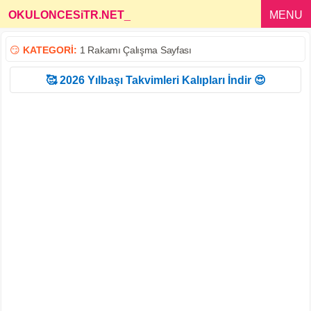
OKULONCESiTR.NET
_
MENU
😏
KATEGORİ:
1 Rakamı Çalışma Sayfası
🥰 2026 Yılbaşı Takvimleri Kalıpları İndir 😍