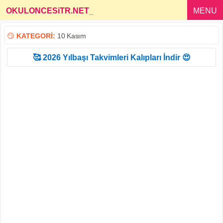
OKULONCESiTR.NET
_
MENU
😏
KATEGORİ:
10 Kasım
🥰 2026 Yılbaşı Takvimleri Kalıpları İndir 😍