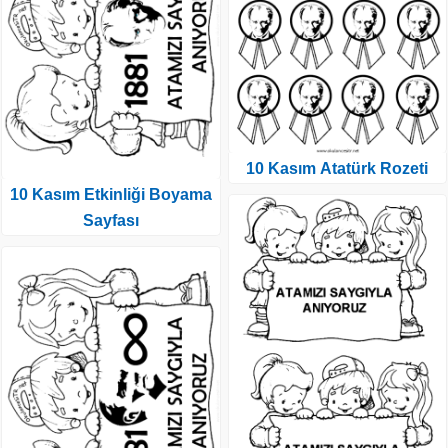
10 Kasım Atatürk Rozeti
10 Kasım Etkinliği Boyama
Sayfası