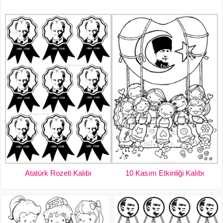
Atatürk Rozeti Kalıbı
10 Kasım Etkinliği Kalıbı