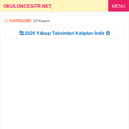
OKULONCESiTR.NET
_
MENU
😏
KATEGORİ:
10 Kasım
🥰 2026 Yılbaşı Takvimleri Kalıpları İndir 😍