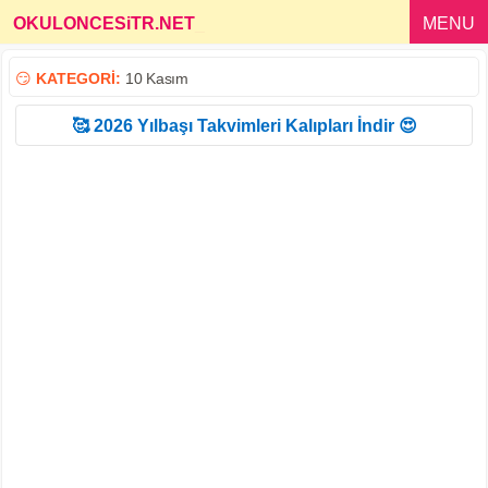
OKULONCESiTR.NET
_
MENU
😏
KATEGORİ:
10 Kasım
🥰 2026 Yılbaşı Takvimleri Kalıpları İndir 😍