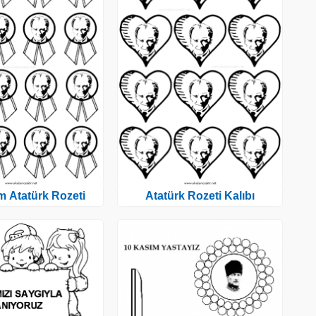
m Atatürk Rozeti
Atatürk Rozeti Kalıbı