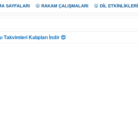
MA SAYFALARI
😜
RAKAM ÇALIŞMALARI
😲
DİL ETKİNLİKLERİ
ı Takvimleri Kalıpları İndir 😍