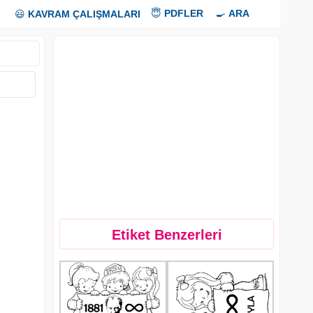
😇
PDFLER
🍳
ARA
😃
KAVRAM ÇALIŞMALARI
Etiket Benzerleri