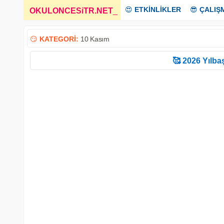
😍
ETKİNLİKLER
😎
ÇALIŞ
OKULONCESiTR.NET
_
😏
KATEGORİ:
10 Kasım
🥰 2026 Yılbaş