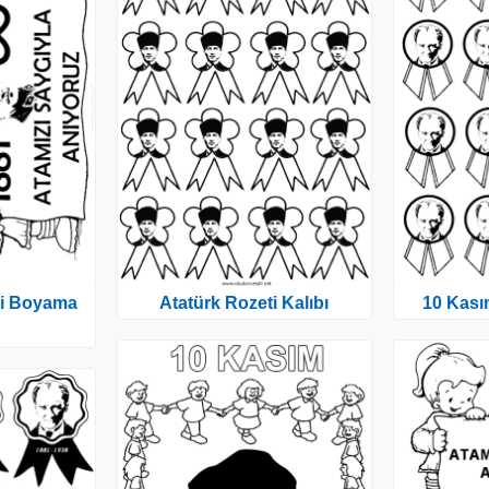
ği Boyama
Atatürk Rozeti Kalıbı
10 Kası