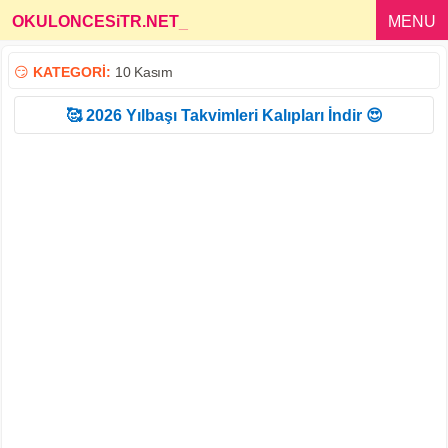
OKULONCESiTR.NET
_
MENU
😏
KATEGORİ:
10 Kasım
🥰 2026 Yılbaşı Takvimleri Kalıpları İndir 😍