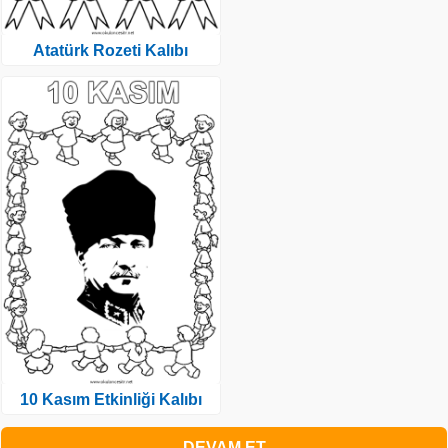
Atatürk Rozeti Kalıbı
10 Kasım Etkinliği Kalıbı
DEVAM ET