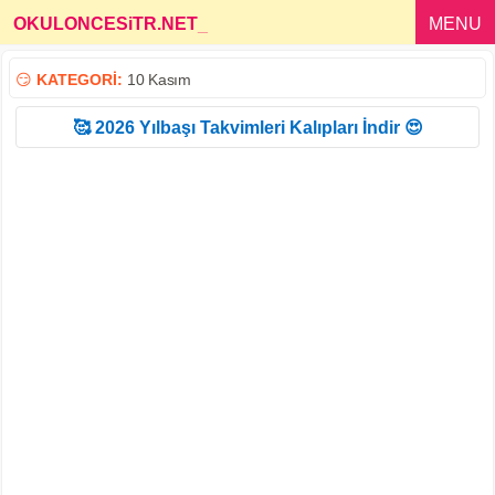
OKULONCESiTR.NET
_
MENU
😏
KATEGORİ:
10 Kasım
🥰 2026 Yılbaşı Takvimleri Kalıpları İndir 😍