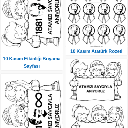
10 Kasım Atatürk Rozeti
10 Kasım Etkinliği Boyama
Sayfası