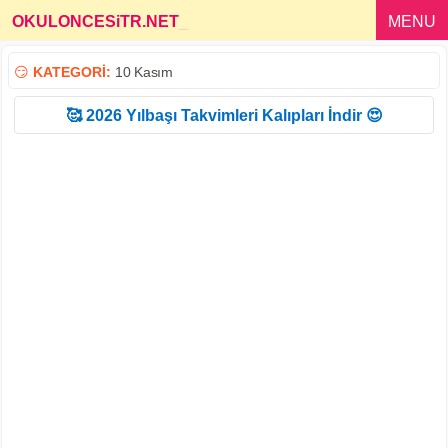
OKULONCESiTR.NET
_
MENU
😏
KATEGORİ:
10 Kasım
🥰 2026 Yılbaşı Takvimleri Kalıpları İndir 😍