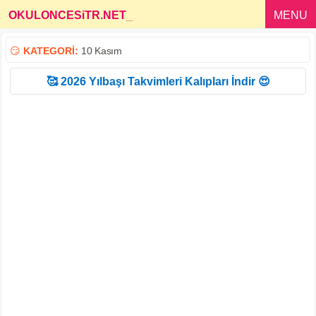
OKULONCESiTR.NET
_
MENU
😏
KATEGORİ:
10 Kasım
🥰 2026 Yılbaşı Takvimleri Kalıpları İndir 😍