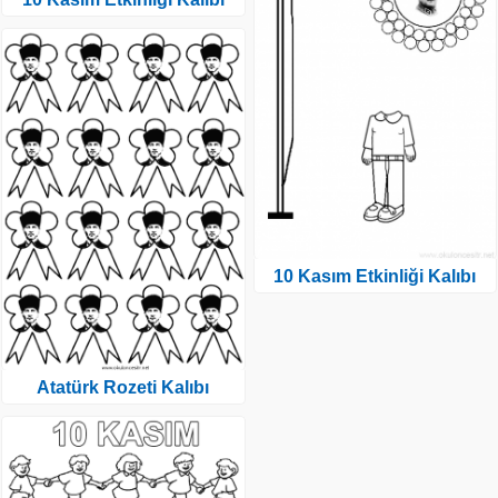
10 Kasım Etkinliği Kalıbı
Atatürk Rozeti Kalıbı