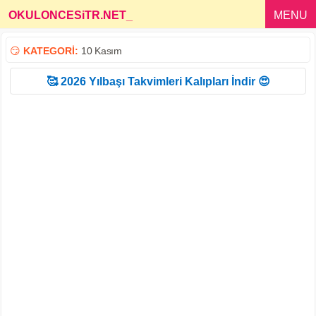
OKULONCESiTR.NET
_
MENU
😏
KATEGORİ:
10 Kasım
🥰 2026 Yılbaşı Takvimleri Kalıpları İndir 😍