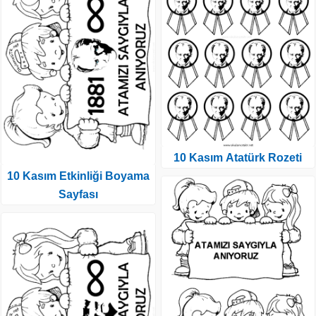
10 Kasım Atatürk Rozeti
10 Kasım Etkinliği Boyama
Sayfası