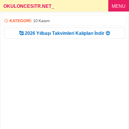
OKULONCESiTR.NET
_
MENU
😏
KATEGORİ:
10 Kasım
🥰 2026 Yılbaşı Takvimleri Kalıpları İndir 😍