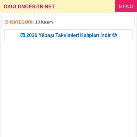
OKULONCESiTR.NET
_
MENU
😏
KATEGORİ:
10 Kasım
🥰 2026 Yılbaşı Takvimleri Kalıpları İndir 😍