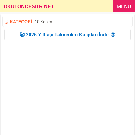
OKULONCESiTR.NET
_
MENU
😏
KATEGORİ:
10 Kasım
🥰 2026 Yılbaşı Takvimleri Kalıpları İndir 😍