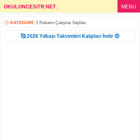
OKULONCESiTR.NET
_
MENU
😏
KATEGORİ:
2 Rakamı Çalışma Sayfası
🥰 2026 Yılbaşı Takvimleri Kalıpları İndir 😍