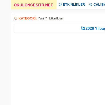
😍
ETKİNLİKLER
😎
ÇALIŞ
OKULONCESiTR.NET
_
😏
KATEGORİ:
Yeni Yıl Etkinlikleri
🥰 2026 Yılbaş