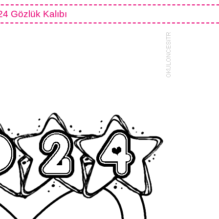
24 Gözlük Kalıbı