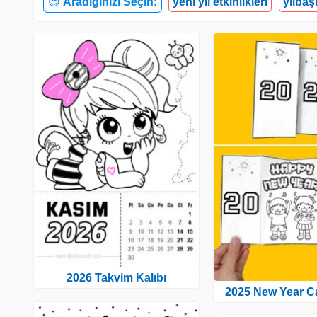
😍
Aradığınızı Seçin:
yeni yıl etkinlikleri
yılbaş
2026 Takvim Kalıbı
2025 New Year C