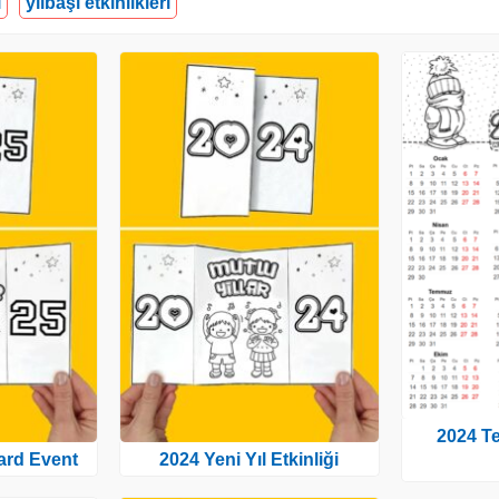
ı
yılbaşı etkinlikleri
2024 T
ard Event
2024 Yeni Yıl Etkinliği