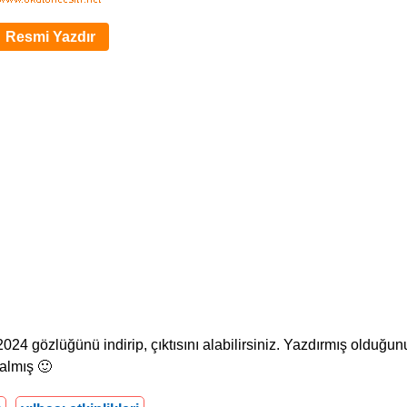
Resmi Yazdır
2024 gözlüğünü indirip, çıktısını alabilirsiniz. Yazdırmış olduğun
almış 🙂