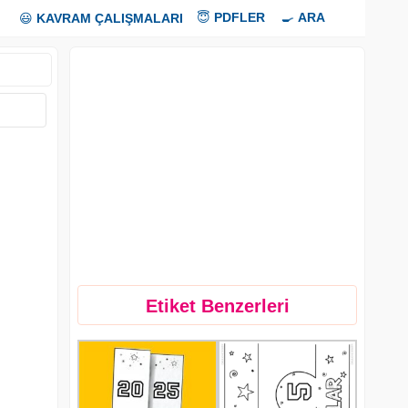
😇
PDFLER
🍳
ARA
😃
KAVRAM ÇALIŞMALARI
Etiket Benzerleri