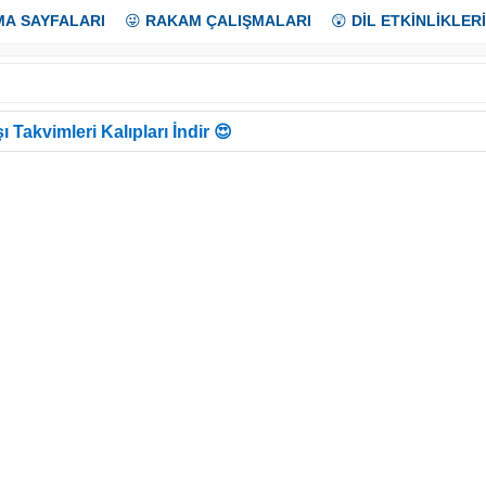
MA SAYFALARI
😜
RAKAM ÇALIŞMALARI
😲
DİL ETKİNLİKLERİ
ı Takvimleri Kalıpları İndir 😍