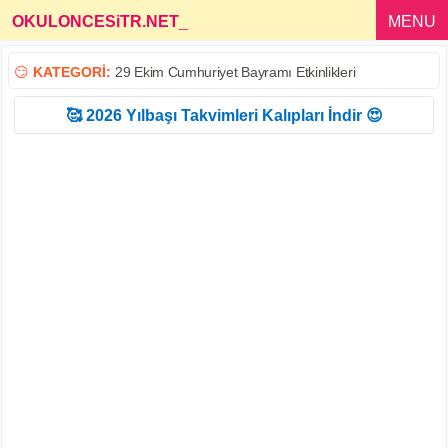
OKULONCESiTR.NET
_
MENU
😏
KATEGORİ:
29 Ekim Cumhuriyet Bayramı Etkinlikleri
🥰 2026 Yılbaşı Takvimleri Kalıpları İndir 😍