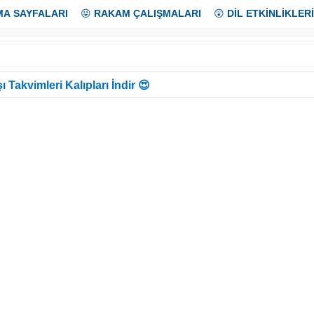
MA SAYFALARI
😜
RAKAM ÇALIŞMALARI
😲
DİL ETKİNLİKLERİ
ı Takvimleri Kalıpları İndir 😍