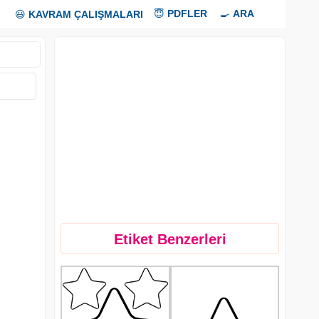
😇
PDFLER
🍳
ARA
😃
KAVRAM ÇALIŞMALARI
Etiket Benzerleri