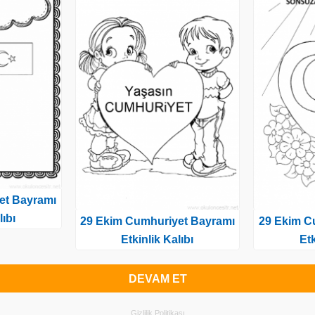
et Bayramı
lıbı
29 Ekim Cumhuriyet Bayramı
29 Ekim C
Etkinlik Kalıbı
Etk
DEVAM ET
Gizlilik Politikası