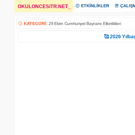
😍
ETKİNLİKLER
😎
ÇALIŞ
OKULONCESiTR.NET
_
😏
KATEGORİ:
29 Ekim Cumhuriyet Bayramı Etkinlikleri
🥰 2026 Yılbaş