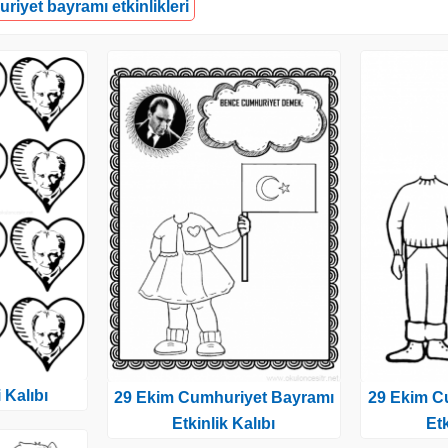
riyet bayramı etkinlikleri
 Kalıbı
29 Ekim Cumhuriyet Bayramı
29 Ekim C
Etkinlik Kalıbı
Etk