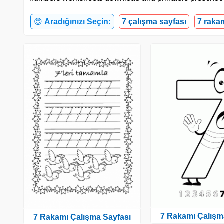
😍
Aradığınızı Seçin:
7 çalışma sayfası
7 raka
7 Rakamı Çalışm
7 Rakamı Çalışma Sayfası