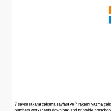
7 sayısı rakamı çalışma sayfası ve 7 rakamı yazma çalışm
numbers worksheets download and printable preschool