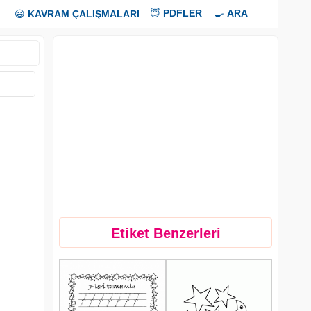
😇
PDFLER
🍳
ARA
😃
KAVRAM ÇALIŞMALARI
Etiket Benzerleri