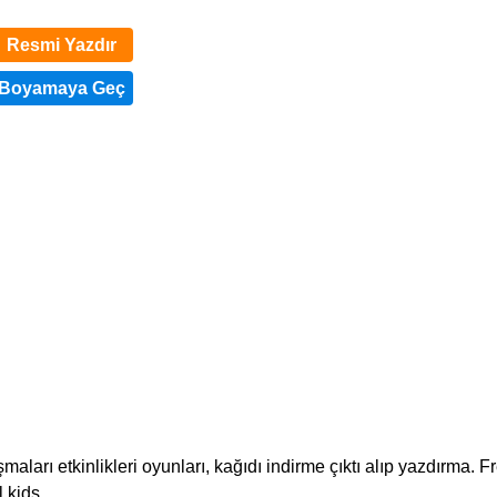
Resmi Yazdır
aları etkinlikleri oyunları, kağıdı indirme çıktı alıp yazdırma. F
 kids.