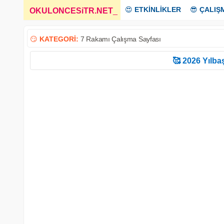
😍
ETKİNLİKLER
😎
ÇALIŞ
OKULONCESiTR.NET
_
😏
KATEGORİ:
7 Rakamı Çalışma Sayfası
🥰 2026 Yılbaş