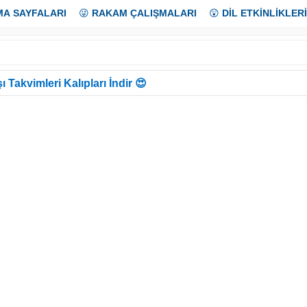
MA SAYFALARI
😜
RAKAM ÇALIŞMALARI
😲
DİL ETKİNLİKLERİ
ı Takvimleri Kalıpları İndir 😍