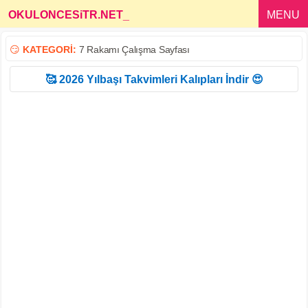
OKULONCESiTR.NET
_
MENU
😏
KATEGORİ:
7 Rakamı Çalışma Sayfası
🥰 2026 Yılbaşı Takvimleri Kalıpları İndir 😍