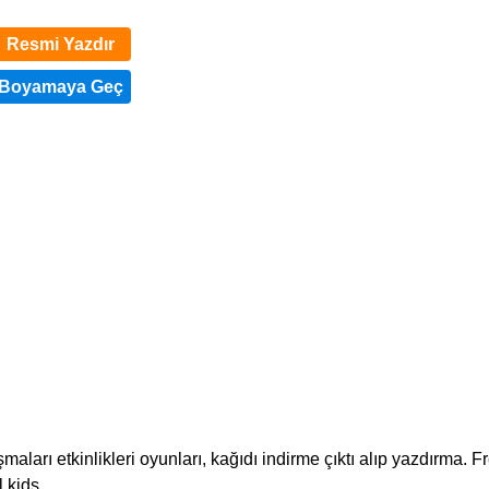
Resmi Yazdır
aları etkinlikleri oyunları, kağıdı indirme çıktı alıp yazdırma. F
 kids.