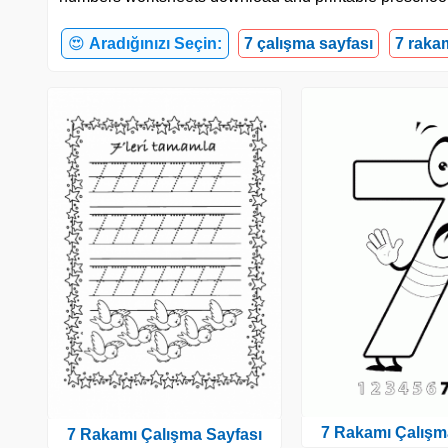
😍
Aradığınızı Seçin:
7 çalışma sayfası
7 raka
7 Rakamı Çalışm
7 Rakamı Çalışma Sayfası