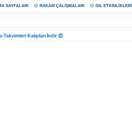
MA SAYFALARI
😜
RAKAM ÇALIŞMALARI
😲
DİL ETKİNLİKLERİ
ı Takvimleri Kalıpları İndir 😍