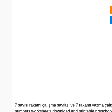
7 sayısı rakamı çalışma sayfası ve 7 rakamı yazma çalışm
numbers worksheets download and printable preschool