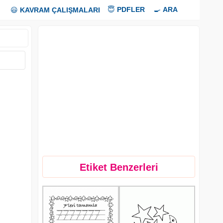
😇
PDFLER
🍳
ARA
😃
KAVRAM ÇALIŞMALARI
Etiket Benzerleri