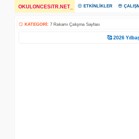
😍
ETKİNLİKLER
😎
ÇALIŞ
OKULONCESiTR.NET
_
😏
KATEGORİ:
7 Rakamı Çalışma Sayfası
🥰 2026 Yılbaş