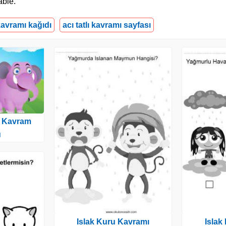
able.
 kavramı kağıdı
acı tatlı kavramı sayfası
k Kavram
u
Islak Kuru Kavramı
Islak