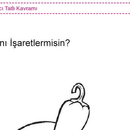
ı Tatlı Kavramı