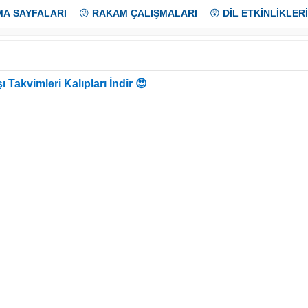
MA SAYFALARI
😜
RAKAM ÇALIŞMALARI
😲
DİL ETKİNLİKLERİ
ı Takvimleri Kalıpları İndir 😍