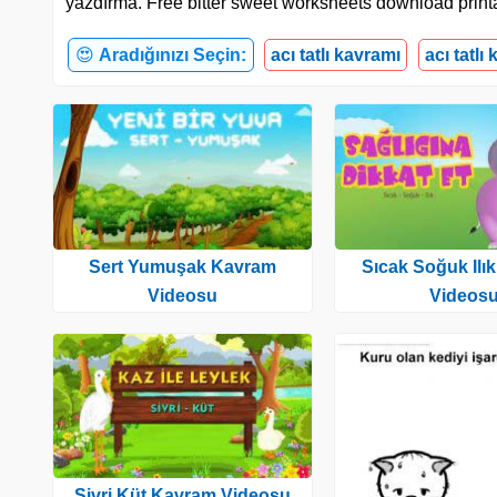
yazdırma. Free bitter sweet worksheets download print
😍
Aradığınızı Seçin:
acı tatlı kavramı
acı tatlı
Sert Yumuşak Kavram
Sıcak Soğuk Ilı
Videosu
Videos
Sivri Küt Kavram Videosu