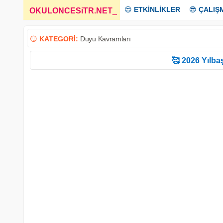
😍
ETKİNLİKLER
😎
ÇALIŞ
OKULONCESiTR.NET
_
😏
KATEGORİ:
Duyu Kavramları
🥰 2026 Yılbaş