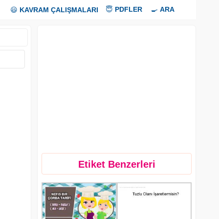
😇
PDFLER
🍳
ARA
😃
KAVRAM ÇALIŞMALARI
Etiket Benzerleri